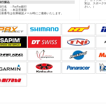
ク、ニップル、
銀行振込
安は、スポーク1
銀行名 ：PayPay銀行
さい。）
支店名 ：本店営業部
口座番号は在庫確認メール時にご連絡いたします。