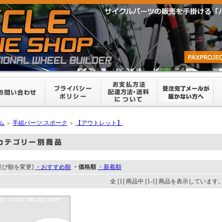
ム
手組パーツ:スポーク
【アウトレット】
＞
＞
並び順を変更]
・おすすめ順
・価格順
・新着順
全 [1] 商品中 [1-1] 商品を表示しています