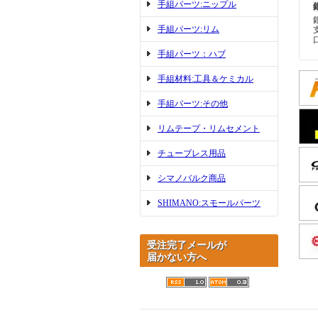
手組パーツ:ニップル
手組パーツ:リム
手組パーツ：ハブ
手組材料:工具＆ケミカル
手組パーツ:その他
リムテープ・リムセメント
チューブレス用品
シマノバルク商品
SHIMANO:スモールパーツ
受注完了メールが
届かない方へ