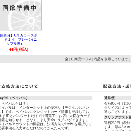
庫処分】CN カラースポ
ク ＃１４ プレーン(ニ
ップル無）
44円(税込)
全 [1] 商品中 [1-1] 商品を表示しています
PayPal（ペイパル）
通常便
「ペイパルとは？」
金額950円（11
ペイパルは、インターネット上の便利な【デジタルおさい
※サイズによっ
ふ】です。ペイパルにクレジットカード情報を登録してお
送もございます
けば IDとパスワードだけで決済完了。お店に大切なカード
クリックポスト
情報を知らせることなく、より安全に支払いができます。
送料230円（税
ペイパルアカウントの開設は、決済方法でPayPalを選択して
ます。厚み3ｃｍ
必要事項を入力するだけなのでかんたんです。