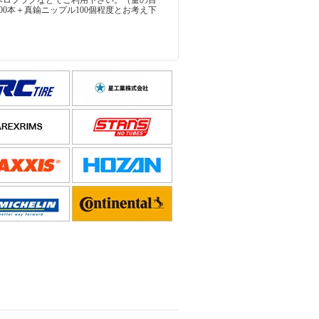
ベロプラグなどでご利用下さい。（量の目
00本＋真鍮ニップル100個程度とお考え下