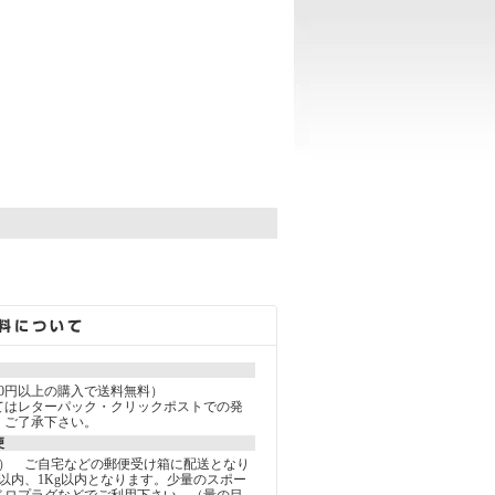
。
000円以上の購入で送料無料）
てはレターパック・クリックポストでの発
。ご了承下さい。
便
込） ご自宅などの郵便受け箱に配送となり
以内、1Kg以内となります。少量のスポー