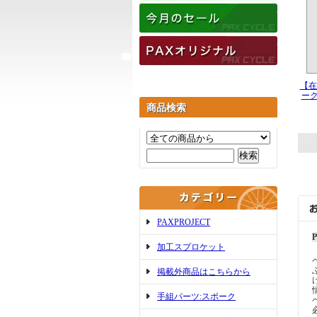
【在
ー
商品検索
PAXPROJECT
加工スプロケット
掲載外商品はこちらから
手組パーツ:スポーク