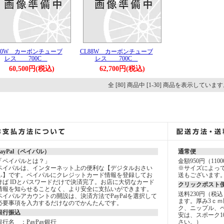
60W カーボンチューブ
CL88W カーボンチューブ
レス 700C
レス 700C
60,500円(税込)
62,700円(税込)
全 [80] 商品中 [1-30] 商品を表示していま
PayPal（ペイパル）
通常便
「ペイパルとは？」
金額950円（11
ペイパルは、インターネット上の便利な【デジタルおさい
※サイズによっ
ふ】です。ペイパルにクレジットカード情報を登録してお
送もございます
けば IDとパスワードだけで決済完了。お店に大切なカード
クリックポスト
情報を知らせることなく、より安全に支払いができます。
送料230円（税
ペイパルアカウントの開設は、決済方法でPayPalを選択して
ます。厚み3ｃｍ
必要事項を入力するだけなのでかんたんです。
ク、ニップル、
銀行振込
安は、スポーク1
銀行名 ：PayPay銀行
さい。）