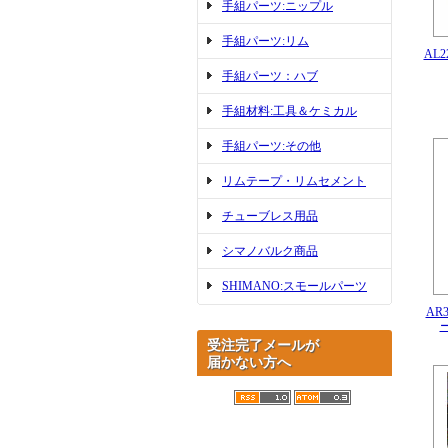
手組パーツ:ニップル
手組パーツ:リム
AL
手組パーツ：ハブ
手組材料:工具＆ケミカル
手組パーツ:その他
リムテープ・リムセメント
チューブレス用品
シマノバルク商品
SHIMANO:スモールパーツ
AR
受注完了メールが
届かない方へ