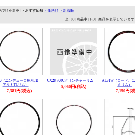
並び順を変更]
・おすすめ順
・価格順
・新着順
全 [80] 商品中 [1-30] 商品を表示していま
30（エンデューロ用MTB
CX28 700Cクリンチャーリム
AL31W（ロード、
アルミTLリム）
ミリム）
5,060円(税込)
7,381円(税込)
7,150円(