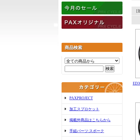
[
商品検索
ED
PAXPROJECT
加工スプロケット
掲載外商品はこちらから
手組パーツ:スポーク