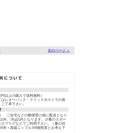
す。
次のページ ＞
000円以上の購入で送料無料）
てはレターパック・クリックポストでの発
。ご了承下さい。
便
込） ご自宅などの郵便受け箱に配送となり
以内、1Kg以内となります。少量のスポー
ベロプラグなどでご利用下さい。（量の目
00本＋真鍮ニップル100個程度とお考え下