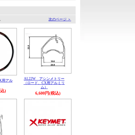
す。
次のページ ＞
AL22W アシンメトリー
CX用アル
（ロード、CX用アルミリ
ム）
税込)
6,600円(税込)