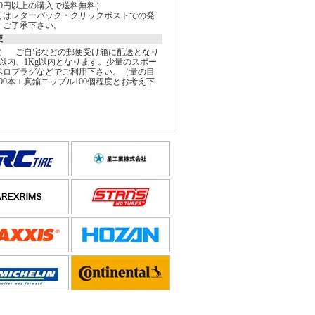
000円以上の購入で送料無料）
てはレターパック・クリックポストでの発
。ご了承下さい。
便
込） ご自宅などの郵便受け箱に配送となり
以内、1Kg以内となります。少量のスポー
ベロプラグなどでご利用下さい。（量の目
00本＋真鍮ニップル100個程度とお考え下