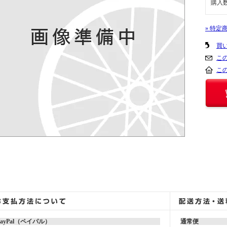
購入
» 特定
買
こ
こ
PayPal（ペイパル）
通常便