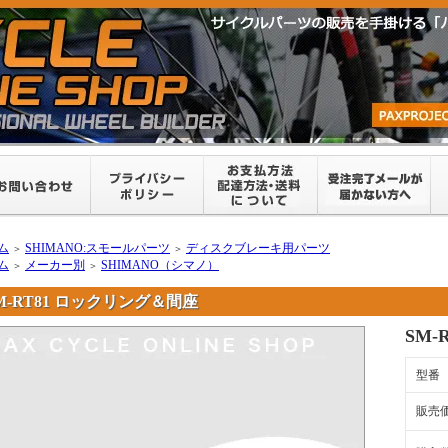
ム
SHIMANO:スモールパーツ
ディスクブレーキ用パーツ
＞
＞
ム
メーカー別
SHIMANO（シマノ）
＞
＞
M-RT81 ロックリング＆間座
SM-
型番
販売