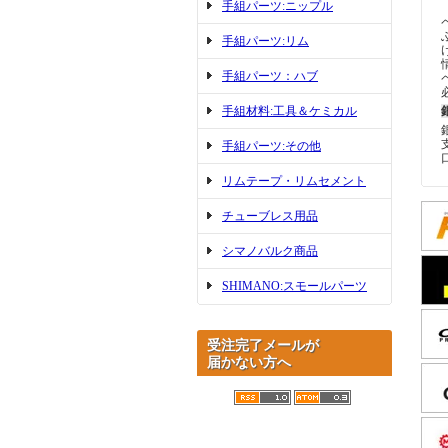
手組パーツ:ニップル
手組パーツ:リム
手組パーツ：ハブ
手組材料:工具＆ケミカル
手組パーツ:その他
リムテープ・リムセメント
チューブレス用品
シマノバルク商品
SHIMANO:スモールパーツ
受注完了メールが
届かない方へ