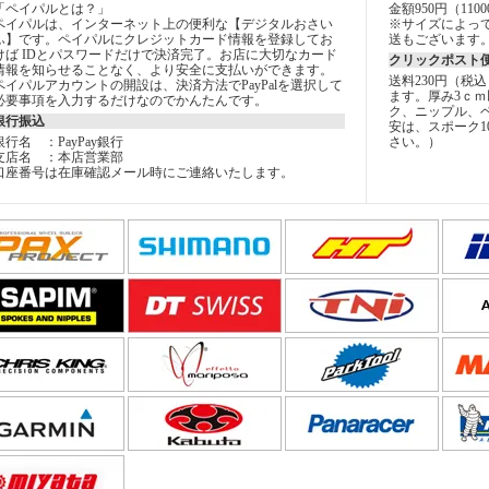
「ペイパルとは？」
金額950円（11
ペイパルは、インターネット上の便利な【デジタルおさい
※サイズによっ
ふ】です。ペイパルにクレジットカード情報を登録してお
送もございます
けば IDとパスワードだけで決済完了。お店に大切なカード
クリックポスト
情報を知らせることなく、より安全に支払いができます。
送料230円（税
ペイパルアカウントの開設は、決済方法でPayPalを選択して
ます。厚み3ｃｍ
必要事項を入力するだけなのでかんたんです。
ク、ニップル、
銀行振込
安は、スポーク1
銀行名 ：PayPay銀行
さい。）
支店名 ：本店営業部
口座番号は在庫確認メール時にご連絡いたします。