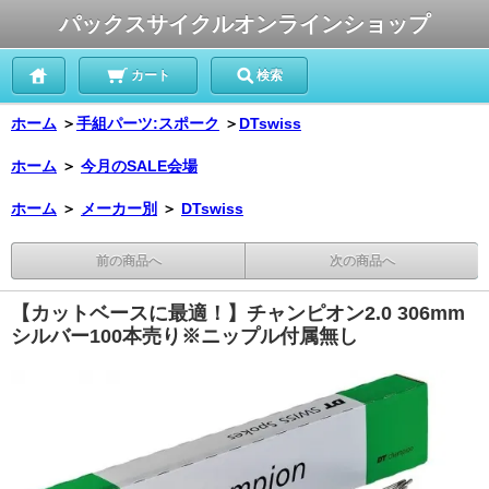
パックスサイクルオンラインショップ
カート
検索
ホーム
＞
手組パーツ:スポーク
＞
DTswiss
ホーム
＞
今月のSALE会場
ホーム
＞
メーカー別
＞
DTswiss
前の商品へ
次の商品へ
【カットベースに最適！】チャンピオン2.0 306mm
シルバー100本売り※ニップル付属無し