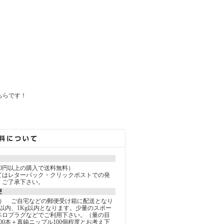
ちらです！
000円以上の購入で送料無料）
てはレターパック・クリックポストでの発
。ご了承下さい。
便
込） ご自宅などの郵便受け箱に配送となり
以内、1Kg以内となります。少量のスポー
ベロプラグなどでご利用下さい。（量の目
00本＋真鍮ニップル100個程度とお考え下