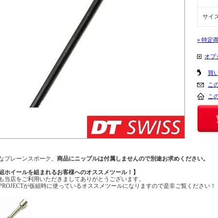
サイ
» 特定
オプ
買
こ
こ
なプレーンスポーク。
商品にニップルは付属しませんので別途お求めください。
組ホイールを組まれるお客様へのオススメツール！】
も当店をご利用いただきましてありがとうございます。
XPROJECTが仮組時に使っているオススメツールになりますので是非ご覧ください！