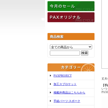
商品検索
PAXPROJECT
丈夫
加工スプロケット
【手
いつ
PA
掲載外商品はこちらから
手組パーツ:スポーク