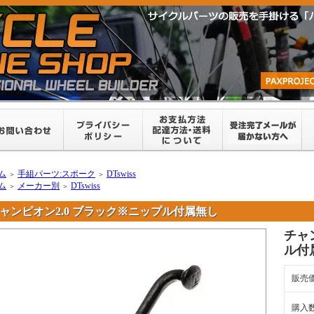
ム
手組パーツ:スポーク
DTswiss
＞
＞
ム
メーカー別
DTswiss
＞
＞
ャンピオン2.0 ブラック※ニップル付属無し
チャ
ル付
販売
購入