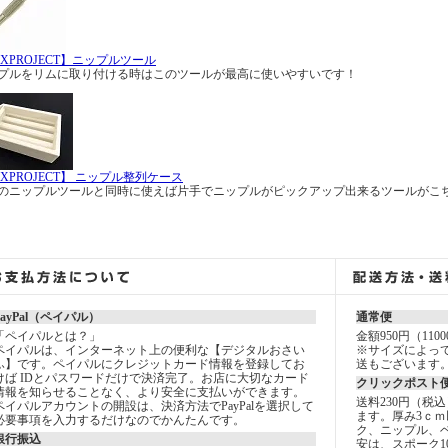
AXPROJECT】ニップルツール
プルをリムに取り付ける時はこのツールが最高に使いやすいです！
AXPROJECT】 ニップル整列ケース
のニップルツールと同時に使えば片手でニップルがピックアップ出来るツールがこ
PayPal（ペイパル）
通常便
「ペイパルとは？」
金額950円（11
ペイパルは、インターネット上の便利な【デジタルおさい
※サイズによっ
ふ】です。ペイパルにクレジットカード情報を登録してお
送もございます
けば IDとパスワードだけで決済完了。お店に大切なカード
クリックポスト
情報を知らせることなく、より安全に支払いができます。
送料230円（税
ペイパルアカウントの開設は、決済方法でPayPalを選択して
ます。厚み3ｃｍ
必要事項を入力するだけなのでかんたんです。
ク、ニップル、
銀行振込
安は、スポーク1