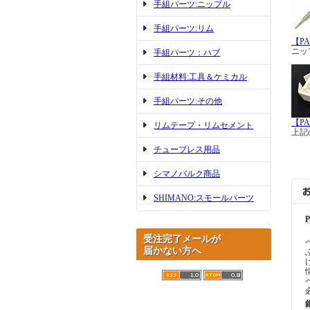
手組パーツ:ニップル
手組パーツ:リム
【P
ニッ
手組パーツ：ハブ
手組材料:工具＆ケミカル
手組パーツ:その他
【P
リムテープ・リムセメント
上記
チューブレス用品
シマノバルク商品
SHIMANO:スモールパーツ
受注完了メールが
届かない方へ