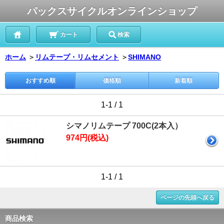
パックスサイクルオンラインショップ
カート
検索
ホーム
＞
リムテープ・リムセメント
＞
SHIMANO
おすすめ順
価格順
新着順
1-1 / 1
シマノリムテープ 700C(2本入）
974円(税込)
1-1 / 1
ページの先頭へ戻る
商品検索