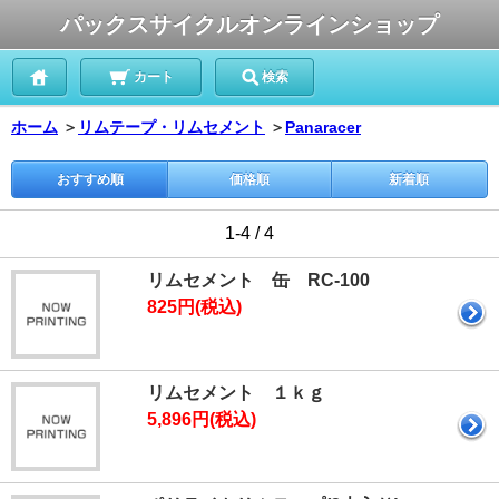
パックスサイクルオンラインショップ
カート
検索
ホーム
＞
リムテープ・リムセメント
＞
Panaracer
おすすめ順
価格順
新着順
1-4 / 4
リムセメント 缶 RC-100
825円(税込)
リムセメント １ｋｇ
5,896円(税込)